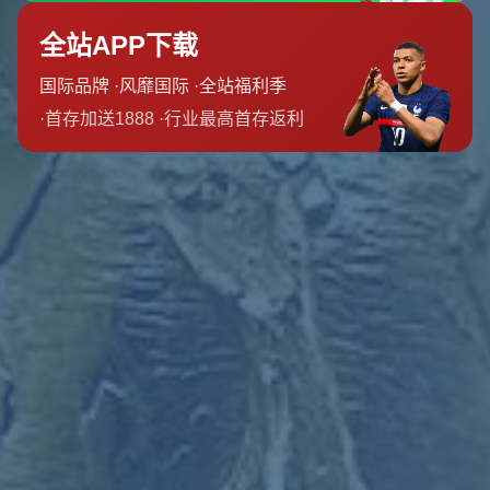
以某些具代表性的較量為例 我們不難看出雙方在理念上的差異 有一
回在伯納烏的比賽中 皇家馬德里在上半場就完成多次中路穿透 借由
高強度逼搶加上快速直塞 持續衝擊布拉加的防線 當布拉加被迫將防
線收縮至禁區前緣時 馬德里改以邊路起腳傳中 透過禁區內的高點與
二點保護 製造大量射門機會 然而到了下半場 局勢卻出現微妙改變
布拉加主動將防線前提到中場附近 引導皇家馬德里進入更頻繁的一
對一對抗 依靠體能儲備與隊形緊縮 他們逐漸打亂了馬德里在中路的
運轉節奏 也在幾次反擊中創造出頗具威脅的單刀與遠射機會 這種上
弱下強的調整能力 正是布拉加在歐戰中漸漸立足的關鍵