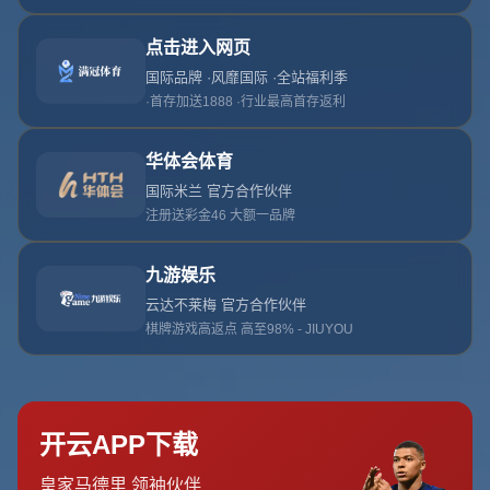
歐戰的黑馬球隊 在這種實力與名望極不對等的背景下 每一次交鋒都
像是一場關於傳統與變革 關於底蘊與野心的試煉 對於球迷而言 皇家
馬德里 對 布拉加 不只是一場比賽 更是一面鏡子折射出現代足球競
爭格局的變化與可能
當人們提起皇家馬德里 很自然就會想到歐冠王者 星光熠熠的球星陣
容 以及伯納烏球場那些幾乎寫進傳奇的逆轉夜 這家俱樂部在歐洲的
話語權 來自多年累積的冠軍獎盃與商業影響力 無論對手是傳統豪門