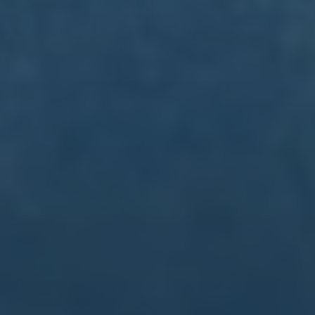
标题*
姓名*
电话*
邮箱*
内容*
Copyright 2024
世界杯预测分析_世界杯比赛前瞻_2026世界杯赛事