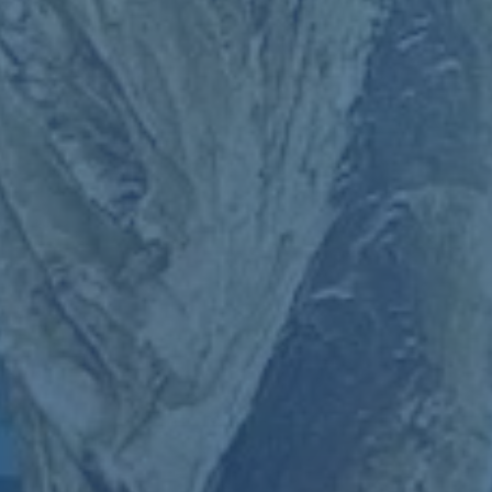
部未來的轉會收益與品牌形象鋪路 對皇家馬德里來說 這種比賽也不
乏觀察潛力股的價值 管理層和球探可以直接在實戰中評估對方球員
在高壓環境下的抗壓性與戰術理解力 為未來可能的引援決策提供參
考
從球迷體驗來說 皇家馬德里 對 布拉加 兼具豪門風範與黑馬故事的
雙重魅力 在伯納烏或布拉加主場的看台上 你會看到截然不同的足球
文化在同一夜晚交織 皇家馬德里的支持者習慣以冠軍視角審視比賽
對技術細節與比分結果都有極高要求 布拉加的球迷則更強調情感與
歸屬感 即使比分落後 也會用歌聲和旗幟鼓勵球員堅持到底 當兩種應
援氛圍在歐戰夜交匯時 比賽的故事性被進一步放大 尤其當布拉加在
客場創造出意想不到的有利局面 時常能在社交媒體掀起一陣討論熱
潮 成為那一輪賽事中 被反覆回顧與談論的段落