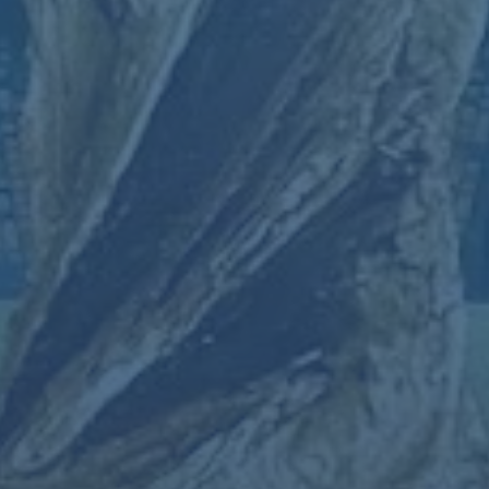
從技術數據的角度來觀察 這樣的對決也呈現出一些值得關注的規律
皇家馬德里往往在控球率 射門次數 傳球成功率等指標上占據優勢 但
布拉加在關鍵進攻指標上常常並不落於下風 諸如高質量射門比例 反
擊形成的預期進球值 xG 等數據 很可能以出乎意料的方式逼近甚至
超過對手 這說明在面對強隊時 布拉加選擇的是一條效率優先的道路
放棄無謂的控球權 把有限的進攻次數壓縮成高質量機會 當這樣的效
率與皇家馬德里偏向全面掌控的風格相遇 時間 經驗 心態 便成為左
右結果的關鍵變量
從更宏觀的角度來看 皇家馬德里 對 布拉加 其實折射了歐洲足壇貧
富差距之下仍舊存在的競爭空間 在財政實力極不對等的情況下 像布
拉加這樣的俱樂部能在歐戰舞台保持一定競爭力 靠的是精準的戰術
準備 高效的球員培養制度 以及對每一場重要比賽的極致重視 而皇家
馬德里在面對這類對手時 也必須不斷更新自身的比賽方法 避免陷入
僅依靠名氣與個人能力的慣性思維 某種程度上 這類對決推動了強隊
的自我革新 也為中小俱樂部的戰術創新提供了展示窗口
因此 當我們再次提到 皇家馬德里 對 布拉加 這個對戰組合時 不必只
把它看作豪門例行公事般的小組賽或淘汰賽任務 它更像是一場以足
球為媒介的多維對話 一端是歷史與榮耀的延伸 一端是野心與成長的
象徵 在這條連接伯納烏與葡萄牙北部城市的綫上 每一次開球 每一個