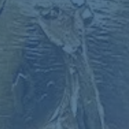
与之形成鲜明对比的是 尤文图斯近几年的财务与竞技状况都经历了
不小的波动 从场外审查到薪资操作争议 再到欧冠战绩不稳 尤文曾经
在意甲“一家独大”的时期 基本锁定了稳定的欧冠收入和赞助资源 这
让他们有能力连续引进高身价球星 比如当年高薪签下C罗 就是典型
案例 但这一操作也暴露出一个问题 当高风险投资没有在欧冠成绩和
商业拓展上转化成足够的回报时 俱乐部的现金流和负债压力会在随
后几年集中爆发 一旦需要“缩表” 减薪和控制转会支出就成为现实选
择 在这种背景下 即便尤文高层知道贝林厄姆这样的球员有多么诱人
他们也清楚继续无底线加码会带来怎样的后果
值得注意的是 “尤文不具备签他所需的财力”并不一定意味着尤文已
经彻底失去吸引力 而是说明在现行欧足联财政公平框架和自身财报
压力下 尤文必须更谨慎地分配预算 相比赌上一笔大额转会费和多年
顶薪 他们更可能选择分散风险 比如优先引进合同年限较短的即战力
或者在自由市场寻找性价比选项 对比皇马在同期依旧能从容布局大
手笔交易 这实际上凸显了两家俱乐部在财务健康度和收入结构上的