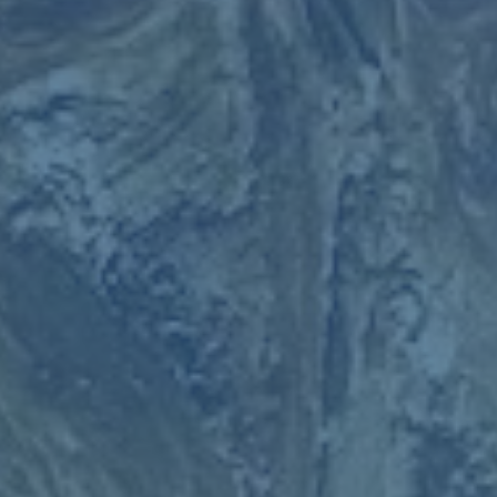
差异 皇马依托伯纳乌翻新项目 全球化商业赞助和稳定的欧冠曝光度
拥有更扎实的营收基础 尤文则在意甲整体商业开发落后 英超西甲的
时代中 不得不面对联赛平台吸引力有限的现实
从案例分析角度看 可以对比近几年几桩具有代表性的中场引援 皇马
在签下卡马文加和楚阿梅尼时 也曾面对来自英超球队的竞争 但最终
这些年轻中场仍然选择加盟伯纳乌 这说明对于许多新星而言 为皇马
效力意味着更广阔的舞台和更高的曝光度 再看尤文 他们近年来引进
的中场球员更多集中在租借 引进状态起伏的球员或自由身球员上 这
类操作成本相对较小 但往往需要更多时间去等待状态回暖 风险和回
报并不对等 当类似贝林厄姆这种“可以围绕他重建中场十年”的球员
被推上货架时 皇马与尤文的起跑线几乎不在同一个水平线上
此外 转会市场上的心理预期与谈判策略也不容忽视 当卖方俱乐部意
识到皇马这样的豪门有意出手时 往往会提高标价 因为他们清楚 对皇
马这种手握现金和资源的买家来说 高价并不一定是致命障碍 反而可
能成为体现球员地位的标签 相反 当尤文提出类似的兴趣时 卖方则会
考虑其支付能力和付款方式是否可靠 是否需要分期 以及未来是否会
出现违约风险 在这种博弈中 “财力不足”不仅是账面的数字差距 更是
市场信任度和影响力的体现 从这个层面而言 尤文在贝林厄姆争夺战
中提前退出 其实是一种现实而理性的选择
如果把视野拉得更远 这条“皇马准备报价贝林厄姆 而尤文难以跟进”
的消息 还折射出当下欧洲五大联赛之间的经济鸿沟 英超与少数几家
西甲豪门 在电视转播分成 全球商业赞助和品牌国际化运营方面 已经