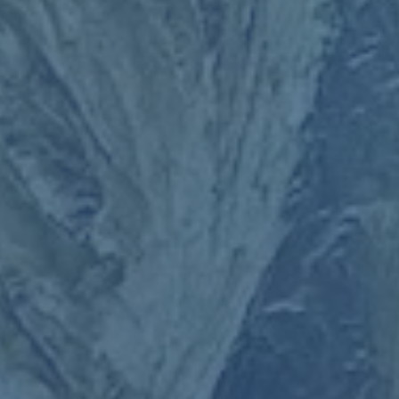
建立起明显优势 意甲尽管仍拥有庞大的球迷基础和悠久历史 但在新
球场建设 联赛包装和商业开发上明显起步较晚 这使得意甲豪门在面
对高潜力年轻球员的国际竞价时 常常显得力不从心 贝林厄姆只是众
多案例之一 未来类似场景只会更加频繁出现