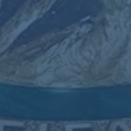
当然 这并不意味着尤文未来就彻底退出顶级转会市场 相反 如今的约
束也可能倒逼他们在青训建设 数据选材和转会策略方面进行更深层
次的调整 从“砸钱买成品”转为“提前发现和培养潜力股” 这恰恰是皇
马 巴萨 乃至多特蒙德等俱乐部多年来一直在做的事 如果尤文能够在
更严格的财务纪律下 逐步找回精准引援的传统 那么哪怕错过贝林厄
姆 也有机会在未来发现属于自己的“下一个贝林厄姆”
总的来看 “意媒 皇马准备报价贝林厄姆 尤文不具备签他所需的财力”
这一说法不只是一个简单的转会流言 它像一面镜子 映照出皇家马德
里在当下足球经济环境中依旧稳健的财务状况 战略清晰的阵容构建
也揭示了尤文图斯在多重压力下不得不放缓豪赌脚步的现实 当皇马
继续在年轻球星市场上大胆布局的时候 尤文以及其他意甲球队则需